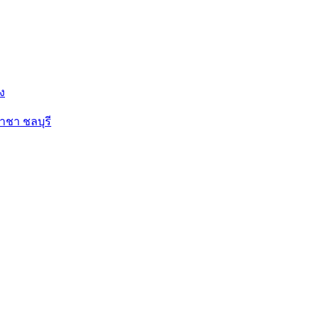
ง
ราชา ชลบุรี