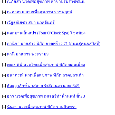
[-]
ณภัสสา นวดเพื่อสุขภาพ สาขาบรมราชชนนี
[-]
ณ อาศรม นวดเพื่อสุขภาพ ราชพฤกษ์
[-]
ณัฐธณิสชา สปา นวลจันทร์
[-]
ดอกบานเย็นสปา (Four O'Clock Spa) โชคชัย4
[-]
ดานิกา มาสสาจ พิกัด ลาดพร้าว 71 (ถนนสุคนธสวัสดิ์)
[-]
ดานี่ มาสสาจ พระราม9
[-]
เดอะ พีพี นวดไทยเพื่อสุขภาพ พิกัด ดอนเมือง
[-]
ธนาภรณ์ นวดเพื่อสุขภาพ พิกัด ลาดปลาเค้า
[-]
ธัญญาลักษ์ มาสสาจ รังสิต-นครนายก34/1
[-]
ธาร นวดเพื่อสุขภาพ เมเจอร์ท่าน้ำนนท์ ชั้น 3
[-]
นันตา นวดเพื่อสุขภาพ พิกัด รามอินทรา