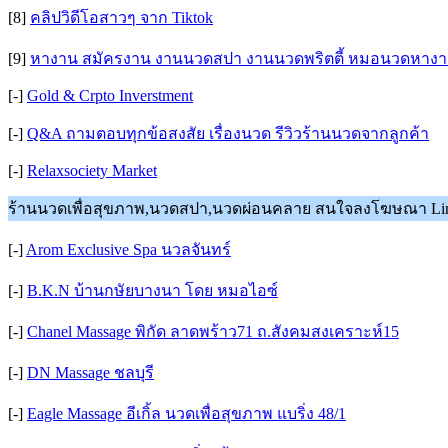
[8]
คลิปวิดีโอสาวๆ จาก Tiktok
[9]
หางาน สมัครงาน งานนวดสปา งานนวดพริตตี้ หมอนวดหาง
[-]
Gold & Crpto Inverstment
[-]
Q&A ถามตอบทุกข้อสงสัย เรื่องนวด รีวิวร้านนวดจากลูกค้า
[-]
Relaxsociety Market
ร้านนวดเพื่อสุขภาพ,นวดสปา,นวดผ่อนคลาย สนใจลงโฆษณา Line
[-]
Arom Exclusive Spa นวลจันทร์
[-]
B.K.N บ้านกษัยบางนา โดย หมอไอซ์
[-]
Chanel Massage พิกัด ลาดพร้าว71 ถ.สังคมสงเคราะห์15
[-]
DN Massage ชลบุรี
[-]
Eagle Massage อีเกิ้ล นวดเพื่อสุขภาพ แบริ่ง 48/1