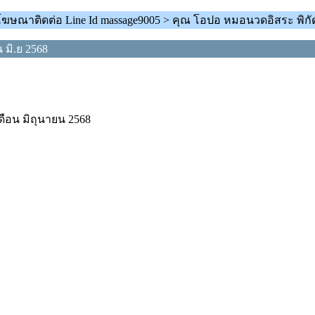
งโฆษณาติดต่อ Line Id massage9005 > คุณ โอปอ หมอนวดอิสระ พิก
มิ.ย 2568
ดือน มิถุนายน 2568