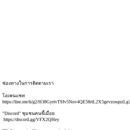
ช่องทางในการติดตามเรา
โอเพนแชท
https://line.me/ti/g2/H38GyrtvT9Jv5Nnv4QE58rtL2X5gevzosqnzLg
"Discord" ชุมชนคนขี้เมื่อย
https://discord.gg/VFX2QHey