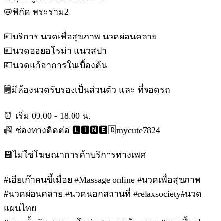
📛พิกัด พระราม2
💷บริการ นวดเพื่อสุขภาพ นวดผ่อนคลาย
💴นวดออยอโรม่า แนวสปา
💷นวดแก้อาการในเบื้องต้น
🗒มีห้องนวดรับรองเป็นส่วนตัว และ ที่จอดรถ
⏰ เริ่ม 09.00 - 18.00 น.
📠 ช่องทางติดต่อ 🅻🅸🅽🅴🆔mycute7824
💾ไม่ใช่โฆษณาการค้าบริการทางเพศ
#เฮียเก๊าคนขี้เมื่อย #Massage online #นวดเพื่อสุขภาพ
#นวดผ่อนคลาย #นวดนอกสถานที่ #relaxsociety#นวด
แผนไทย