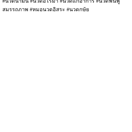
#นวดน้ำมัน #นวดอโรม่า #นวดแก้อาการ #นวดฟื้นฟู
สมรรถภาพ #หมอนวดอิสระ #นวดกษัย