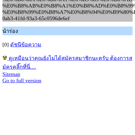
%E0%B8%AB%E0%B8%A1%E0%B8%AD%E0%B8%99
%E0%B8%99%E0%B8%A7%E0%B8%94%E0%B9%80%E
0ab3-41fd-93a3-65c0596de6ef
นำร่อง
[0]
ดัชนีข้อความ
ดูเหมือนว่าคุณยังไม่ได้สมัครสมาชิกนะครับ ต้องการส
มัครคลิ๊กที่นี่....
Sitemap
Go to full version