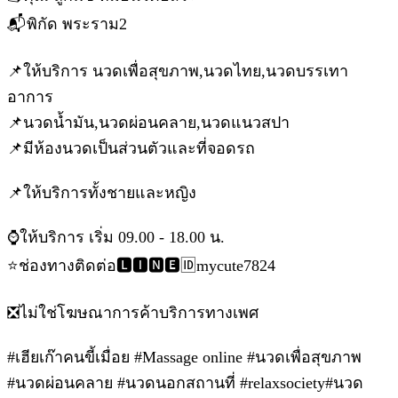
📬พิกัด พระราม2
📌ให้บริการ นวดเพื่อสุขภาพ,นวดไทย,นวดบรรเทา
อาการ
📌นวดน้ำมัน,นวดผ่อนคลาย,นวดแนวสปา
📌มีห้องนวดเป็นส่วนตัวและที่จอดรถ
📌ให้บริการทั้งชายและหญิง
⌚ให้บริการ เริ่ม 09.00 - 18.00 น.
⭐ช่องทางติดต่อ🅻🅸🅽🅴🆔mycute7824
❎ไม่ใช่โฆษณาการค้าบริการทางเพศ
#เฮียเก๊าคนขี้เมื่อย #Massage online #นวดเพื่อสุขภาพ
#นวดผ่อนคลาย #นวดนอกสถานที่ #relaxsociety#นวด