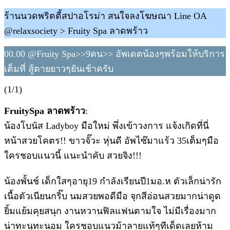
ร้านนวดพริตตี้สปาอโรม่า สนใจลงโฆษณา Line OA
@relaxsociety > Fruity Spa ลาดพร้าว
00.00 @Fruity Spa>>9คน>> อัพเดตน้องๆพร้อมให้บริการ
เต็มที่ สู้ตายยาวๆยันเช้าครับ
(1/1)
FruitySpa ลาดพร้าว
:
น้องโบนัส Ladyboy มือใหม่ พึ่งเข้าวงการ แจ้งเกิดที่นี่
หน้าสวยโคตร!! ขาวจั๊วะ หุ่นดี อัพไซ๊มาแร้ว 35เต็มๆมือ
ใครชอบแนวนี้ แนะนำคับ สวยจิง!!!
น้องพั้นช์ เด็กใสๆอายุ19 กำลังเรียนปี1มอ.ห ตัวเล็กน่ารัก
เนื้อตัวเนียนกริ๊บ นมสวยพอดีมือ จุกสีอ่อนสวยมากน่าดูด
ยิ้มแย้มคุยสนุก งานหวานฟิลแฟนตามใจ ไม่มีเรื่องมาก
น่าทะนุทะนอม ใครชอบแนวม้าลายแท้ๆทีเด็ดเลยห้าม