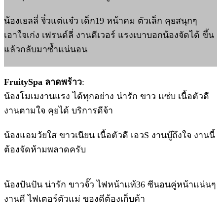
น้องเยลลี่ จิ๋วแต่แจ๋ว เด็ก19 หน้าคม ตัวเล็ก คุยสนุกๆ
เอาใจเก่ง เฟรนด์ลี่ งานดีเวอร์ แรงเบาบอกน้องจัดได้ ขึ้น
แล้วกลับมาซ้ำแน่นอน
FruitySpa ลาดพร้าว
:
น้องโมเมงานแรง ได้ทุกอย่าง น่ารัก ขาว แซ่บ เนื้อตัวดี
งานตามใจ คุยได้ บริการดีจ้า
น้องแอมวัยใส ขาวเนียน เนื้อตัวดี เอวS งานบู๊ถึงใจ งานนี้
ต้องจัดห้ามพลาดครับ
น้องปันปัน น่ารัก ขาวจั๊ว ไฟหน้าแท้36 ซีนอนคู่หน้าแน่นๆ
งานดี ไฟเตอร์ตัวแม่ ของดีต้องเก็บค้า