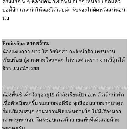
ครั้งแรก พี่ ๆ หลายคน ก็เข็ดฟัน อยากให้น้อง บอดี้แล้ว
บอดี้อีก แนะนำให้จองได้เลยค่ะ รับรองไม่ผิดหวังแน่นอน
นน
FruitySpa ลาดพร้าว
:
น้องแตงกวา ขาว ใส วัยนักสา กะลังน่ารัก เทรนงาน
เรียบร้อย นู๋งานตามใจนะคะ ไม่หวงตัวคร่าา งานนี้ลุ้นได้
จ้าา แนะนำเรยย
============================================
น้องพั้นช์ เด็กใสๆอายุ19 กำลังเรียนปี1มอ.ห ตัวเล็กน่ารัก
เนื้อตัวเนียนกริ๊บ นมสวยพอดีมือ จุกสีอ่อนสวยมากน่าดูด
ยิ้มแย้มคุยสนุก งานหวานฟิลแฟนตามใจ ไม่มีเรื่องมาก
น่าทะนุทะนอม ใครชอบแนวม้าลายแท้ๆทีเด็ดเลยห้าม
พลาดครับ