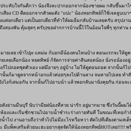
ย่างประทับใจกันดีกว่า น้องจึงละปากออกจากน้องชายผม กลับขึ้นม
สียง CD ดีดออกจากตัวผมดัง "แปะ" น้องหยกทิพย์ก็ใช้เจลลูบเบาๆ 
แค่ยกเดียว แต่เป็นยกเดียวที่ทำให้ผมอิ่มกลับบ้านเลยครับ สรุปงาน 
ถึงสองพัน คุ้มสุดๆ ครับ)ขอฝากการบ้านนี้ไว้ในอ้อมใจพี่ๆ ทุกท่าน ห
หมายเลย เข้าไปpr แหม่ม ก้บอกมีน้องคนไหนบ้าง ตอนแรกจะให้ดูคน
ายเลยเลือกน้อง หยดทิพย์ ก้จัดการจ่ายค่าสินสอดน้อง นั่งรอน้องอยู่ส
งก้ไปถอดชุดตัวเอง แต่มีอายๆ อยู่บ้าง ไม่ให้ดูตอนถอด จากนั้นก้ไปห้
นก้มาดูดจากหน้าอกแล้วค่อยๆลงไปด้านลาง จนหายไปเลย ทำสักพัก น
ยังไงก้เสมอกัน จากนั้นก้ไปอาบน่ำ แล้วพอกลับมานั่งคุยกัน ก่อนจะ
งย่านมีนบุรี นับว่ามียฝน้องที่สวย น่ารัก อยู่มากมาย ซึ่งวันนี้ผมไ
ปยังห้องและเริ่มชักชวนไปอาบน้ำชำระร่างกายทันที ในขณะที่เทอกำ
้องน้ำไป งานอาบถึงว่าทั่วไปไม่มีอะไรหวือหวา ตัดไปทีเตียงตามส
มีแพ็คเสริมด้วยนะฮะอยากสุดจัดให้น้องหยกทิพย์HOTเลย!!!!! พริตต