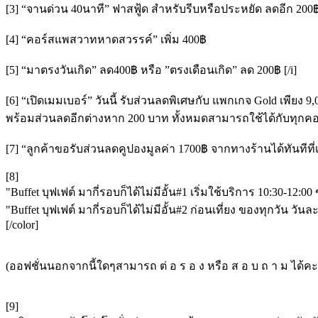
[3] “จานด่วน 40นาที” ฟาสฟู้ด สำหรับรีบหรือประหยัด ลดอีก 200
[4] “คอร์สแพสวาทหาดสวรรค์” เพิ่ม 400฿
[5] “มาตรงวันเกิด” ลด400฿ หรือ ”ตรงเดือนเกิด” ลด 200฿ [/i]
[6] “เปิดเมมเบอร์” วันนี้ รับส่วนลดพิเศษกับ แพกเกจ Gold เพียง 
พร้อมส่วนลดอีกต่างหาก 200 บาท ทั้งหมดสามารถใช้ได้กับทุกคอร์
[7] “ลูกค้าขอรับส่วนลดคูปองมูลค่า 1700฿ จากทางร้านได้ทันที
[8]
"Buffet บุฟเฟต์ มากี่รอบก็ได้ไม่มีอั้น#1 เริ่มใช้บริการ 10:30-12:
"Buffet บุฟเฟต์ มากี่รอบก็ได้ไม่มีอั้น#2 ก่อนเที่ยง ของทุกวัน วันล
[/color]
(ออฟชั่นนอกจากนี้ใดๆสามารถ ต่ อ ร อ ง หรือ ส อ บ ถ า ม ได้คะ
[9]