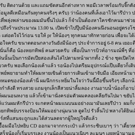
นครับ ติดงานด้วย และแถมขัดสนอีกต่างหาก พอมีเวลาพร้อมกับจิ๊กต
นข้อมูลดีเหมือนกันทุกคนจริงๆ ครับ) ว่าน้องคนที่เล็งเอาไว้มารึป่
โมนที่พลุ่งพล่านของผมมันขึ้นไปแล้ว ก็จำเป็นต้องหาใครซักคนมาช่ว
ล้ว ไปถึงร้านประมาณ 13.00 น. เปิดเข้าไปปุ๊บมีน้องคนนึงนอนอยู่ต
 แต่อดใจไว้ก่อน รอให้ pr ให้น้องๆ ทุกคนมาทักทายก่อน เพื่อจะได้
ใจครับ ขนาดตอนกลางวันยังมีน้องๆ ประจำการอยู่ 6-8 คน เยอะดีจร
่นก็คือ น้องหยกทิพย์ คนสวยครับ เพื่อเป็นการบิวท์อารมณ์พี่ๆ ท
นั้นเป็นการมัดเปียสองเส้นไล่ไปตามหน้าผากทั้ง 2 ข้าง ชุดเปิดไหล
ยวครับ พอเลือกน้องเค้าแล้ว รอน้องไปเตรียมอุปกรณ์แป๊บเดียวก็เ
พย์พยายามทำให้ผมหายเขินด้วยการเดินเข้ามาจับมือ เอียงหน้ามา
มดของน้องเค้านี่ ผมนึกกระหยิ่มในใจว่าวันนี้มือขึ้นจริงๆ เลือกน้
ดกำลังดี ทรงสวย แถมจุกเล็กสีสวยน่าลิ้มลอง งานอาบน้ำน้องก็อา
รให้ผมนอนหงาย แล้วก็เข้ามานั่งครอ่มตัวผมคลอเคลียกันไปมา ขยับไ
้แว่นผมหักรึป่าว จะกดหน้าผมแนบนมอย่างเมามันเลยรึป่าว ผมก็เช
น้องหยกทิพย์บรรจงป้อนให้ผมอย่างนุ่มนวล ดูดไป รัวลิ้นไป พลางได้ย
าคอร์สที่แสนจะถูกและได้ส่วนลดจากผู้ใหญ่ใจดีแล้ว
้อมมือไปหยิบ CD ออกมาจากกระเป๋า แล้วกระซิบเบาๆ ว่า "เดี๋ยวหน
CD เสร็จน้องก็เริ่มบรรเลง งานน้องเป็นแนวเนิบๆ ละมุนๆ เงยหน้าม