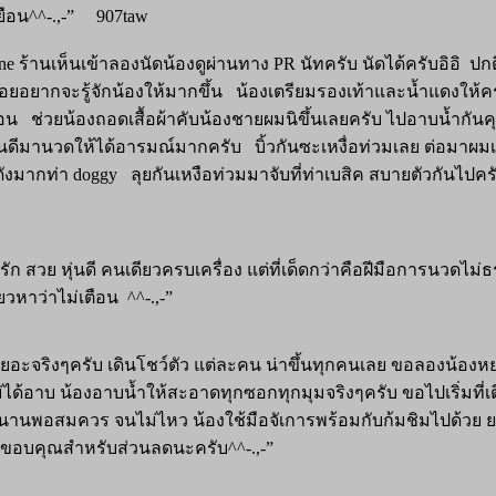
ยือน^^-.,-” 907taw
ร้านเห็นเข้าลองนัดน้องดูผ่านทาง PR นัทครับ นัดได้ครับอิอิ ปกติน
่อยอยากจะรู้จักน้องให้มากขึ้น น้องเตรียมรองเท้าและน้ำแดงให้คร
อน ช่วยน้องถอดเสื้อผ้าคับน้องชายผมนิขึ้นเลยครับ ไปอาบน้ำกันคุยก
ีมานวดให้ได้อารมณ์มากครับ บิ้วกันซะเหงื่อท่วมเลย ต่อมาผมเลยน
องดังมากท่า doggy ลุยกันเหงือท่วมมาจับที่ท่าเบสิค สบายตัวกันไ
ัก สวย หุ่นดี คนเดียวครบเครื่อง แต่ที่เด็ดกว่าคือฝีมือการนวดไม่
ยวหาว่าไม่เตือน ^^-.,-”
มีเยอะจริงๆครับ เดินโชว์ตัว แต่ละคน น่าขึ้นทุกคนเลย ขอลองน้องหยก
ด้อาบ น้องอาบน้ำให้สะอาดทุกซอกทุกมุมจริงๆครับ ขอไปเริ่มที่เตีย
ง นานพอสมควร จนไม่ไหว น้องใช้มือจัเการพร้อมกับก้มชิมไปด้วย ย
55ขอบคุณสำหรับส่วนลดนะครับ^^-.,-”