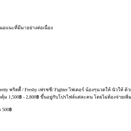
แนะที่มีมาอย่างต่อเนื่อง
tty พริตตี้ / Freshy เฟรชชี/ Fighter ไฟเตอร์ น้องๆนวดให้ นัวให้
ุดคุ้ม 1,500฿ - 2,800฿ ขึ้นอยู่กับโปรไฟล์แต่ละคน โดยไม่ต้องจ่ายเพิ
ก 500฿