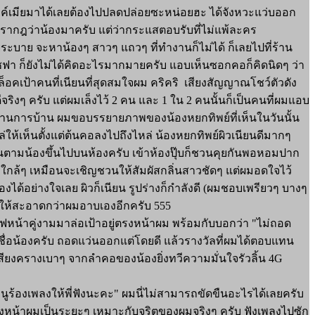
ังค์เมียมาได้เลยต้องไปปลดปล่อยซะหน่อยฮะ ได้จังหวะแว่บออก
าว ปรากฎว่าน้องมาครับ แต่ว่ากระแสตอบรับที่ไม่แพ้ละคร
ยระบาย จะหาน้องๆ สาวๆ แถวๆ ที่ทำงานก็ไม่ได้ ก็เลยไปที่ร้าน
รงโซฟา ก็ยังไม่ได้คิดอะไรมากมายครับ แอบเห็นซอกคอก็คิดนิดๆ ว่า
ล็อคเป้าคนที่เนียนที่สุดสมใจผม คริคริ เสียงสัญญาณโชว์ตัวดัง
ิงๆ ครับ แต่ผมเล็งไว้ 2 คน และ 1 ใน 2 คนนั้นก็เป็นคนที่ผมแอบ
ี่อ่านการบ้าน ผมขอบรรยายภาพของน้องหยกทิพย์ที่เห็นในวันนั้น
่ให้เห็นตั้งแต่ต้นคอลงไปถึงไหล่ น้องหยกทิพย์ผิวเนียนดีมากๆ
ดินตามน้องขึ้นไปบนห้องครับ เข้าห้องปุ๊บก็ชวนคุยกันพอหอมปาก
ใกล้ๆ เหมือนจะเชิญชวนให้สัมผัสกลิ่นสาวชัดๆ แต่ผมอดใจไว้
องได้อย่างใจเลย ผิวก็เนียน รูปร่างก็กำลังดี (ผมชอบเพรียวๆ บางๆ
บให้สะอาดกว่าผมอาบเองอีกครับ 555
ฟหน้าคู่งามมาล่อเป้าอยู่ตรงหน้าผม พร้อมกับบอกว่า "ไม่ถอด
ื่อน้องครับ ถอดแว่นออกแต่โดยดี แล้วรางวัลที่ผมได้ตอบแทน
ินเสียงครางเบาๆ จากลำคอของน้องยิ่งทวีความมั่นใจรัวลิ้น 4G
ูร้องเพลงให้พี่ฟังนะคะ" ผมนี่ไม่สามารถขัดขืนอะไรได้เลยครับ
ามองหน้าผมเป็นระยะๆ เหมาะกับจริตของผมจริงๆ ครับ ฟังเพลงไปซัก