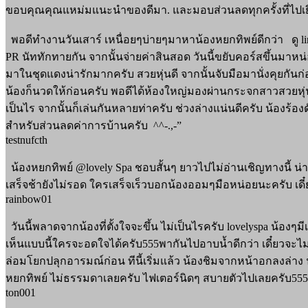
ขอบคุณคุณแหม่มแนะนำของดีมา. และมอบส่วนลดทุกครั้งที่ไปเ
พอดีทำงานวันเสาร์ เหนื่อยๆบ่ายๆมาหาน้องหยกทิพย์ดีกว่า ดู line 
PR นัททักทายกัน จากนั้นจ่ายค่าสินสอด วันนี้ขยับคอร์สขึ้นมาหน
มาในชุดแดงน่ารักมากครับ สวยหุ่นดี จากนั้นจับมือมานั่งคุยกันก่
น้องก็นวดให้ก่อนครับ พอดีได้ห้องใหญ่มองผ่านกระจกสาวสวยหุ่นด
เป็นไร จากนั้นก็เล่นกันหลายท่าครับ ช่วงล่างแน่นดีครับ น้องร้
สำหรับส่วนลดค่าการบ้านครับ ^^-.,-”
testnufcth
น้องหยกทิพย์ @lovely Spa ชอบสั้นๆ ยาวไปไม่อ่านเชิญทางนี้ น่าร
เสร็จช้ายังไม่รอด ใครเสร็จเร็วบอกน้องออมๆมือหน่อยนะครับ เดี๋
rainbow01
วันนี้พลาดจากน้องที่ตั้งใจจะขึ้น ไม่เป็นไรครับ lovelyspa น้องๆ
เห็นแบบนี้ใครจะอดใจได้ครับ555พากันไปอาบน้ำดีกว่า เดี๋ยวจะไม่ไ
ล่อมโยกปลุกอารมณ์ก่อน ทีนี้เริ่มแล้ว น้องชิมจากหน้าอกลงล่า
หยกทิพย์ ไม่ธรรมดาเลยครับ ไฟเตอร์นิดๆ สบายตัวไปเลยครับ5
ton001