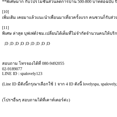
**พิเศษมาก กับโปรโมชั่นส่วนลดการบ้าน 500-800 บาทต่อฉบับ รั
[10]
เพิ่มเติม เคยมาแล้วแนะนำเพื่อนมาเที่ยวครั้งแรก คนชวนก็รับส่
[11]
พิเศษ ล่าสุด บุฟเฟต์1ชม.เปลี่ยนได้เต็มที่ไม่จำกัดจำนวนคนให้บริก
;D ;D ;D ;D ;D ;D ;D ;D ;D
สอบถาม โทรจองได้ที่ 080-9492055
02-9189077
LINE ID : spalovely123
(Line ID มีดังนี้กรุณาเลือกใช้ 1 จาก 4 ID ดังนี้ lovelyspa, spalovel
(โปรฯอื่นๆ สอบถามได้ที่เคาท์เตอร์ค่ะ)