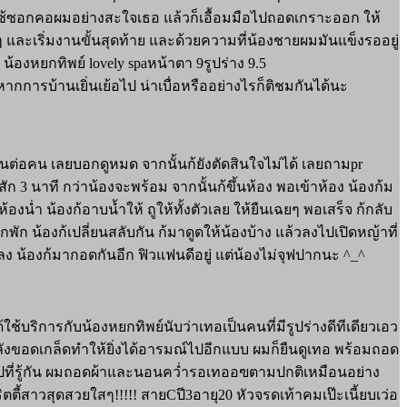
าไซ้ซอกคอผมอย่างสะใจเธอ แล้วก็เอื้อมมือไปถอดเกราะออก ให้
และเริ่มงานขั้นสุดท้าย และด้วยความที่น้องชายผมมันแข็งรออยู่
น้องหยกทิพย์ lovely spaหน้าตา 9รูปร่าง 9.5
ากการบ้านเยิ่นเย้อไป น่าเบื่อหรืออย่างไรก็ติชมกันได้นะ
ต่อคน เลยบอกดูหมด จากนั้นก้ยังตัดสินใจไม่ได้ เลยถามpr
ัก 3 นาที กว่าน้องจะพร้อม จากนั้นก้ขึ้นห้อง พอเข้าห้อง น้องก้ม
องน่ำ น้องก้อาบน้ำให้ ถูให้ทั้งตัวเลย ให้ยืนเฉยๆ พอเสร็จ ก้กลับ
้องก้เปลี่ยนสลับกัน ก้มาดูดให้น้องบ้าง แล้วลงไปเปิดหญ้าที่
ลง น้องก้มากอดกันอีก ฟิวแฟนดีอยู่ แต่น้องไม่จุฟปากนะ ^_^
ด้ใช้บริการกับน้องหยกทิพย์นับว่าเทอเป็นคนที่มีรูปร่างดีทีเดียวเอว
ลังขอดเกล็ดทำให้ยิ่งได้อารมณ์ไปอีกแบบ ผมก็ยืนดูเทอ พร้อมถอด
เต็ปที่รู้กัน ผมถอดผ้าและนอนคว่ำรอเทออฃตามปกติเหมือนอย่าง
ี้สาวสุดสวยใสๆ!!!!! สายCปี3อายุ20 หัวจรดเท้าคมเป๊ะเนี้ยบเว่อ