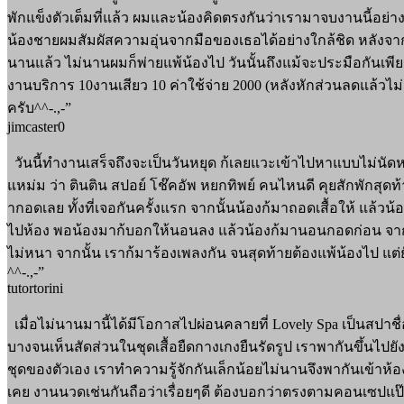
พักแข็งตัวเต็มที่แล้ว ผมและน้องคิดตรงกันว่าเรามาจบงานนี้อ
น้องชายผมสัมผัสความอุ่นจากมือของเธอได้อย่างใกล้ชิด หลังจากเ
นานแล้ว ไม่นานผมก็พ่ายแพ้น้องไป วันนั้นถึงแม้จะประมือกันเพียง
งานบริการ 10งานเสียว 10 ค่าใช้จ่าย 2000 (หลังหักส่วนลดแล้วไม่
ครับ^^-.,-”
jimcaster0
วันนี้ทำงานเสร็จถึงจะเป็นวันหยุด ก้เลยแวะเข้าไปหาแบบไม่นัด
แหม่ม ว่า ตินติน สปอย์ โช๊คอัพ หยกทิพย์ คนไหนดี คุยสักพักสุดท้
ากอดเลย ทั้งที่เจอกันครั้งแรก จากนั้นน้องก้มาถอดเสื้อให้ แล้วน้อ
ไปห้อง พอน้องมาก้บอกให้นอนลง แล้วน้องก้มานอนกอดก่อน จากนั้
ไม่หนา จากนั้น เราก้มาร้องเพลงกัน จนสุดท้ายต้องแพ้น้องไป แต่
^^-.,-”
tutortorini
เมื่อไม่นานมานี้ได้มีโอกาสไปผ่อนคลายที่ Lovely Spa เป็นสปาชื่อดั
บางจนเห็นสัดส่วนในชุดเสื้อยืดกางเกงยืนรัดรูป เราพากันขึ้นไ
ชุดของตัวเอง เราทำความรู้จักกันเล็กน้อยไม่นานจึงพากันเข้าห
เคย งานนวดเช่นกันถือว่าเรื่อยๆดี ต้องบอกว่าตรงตามคอนเซปแป๊ะ 