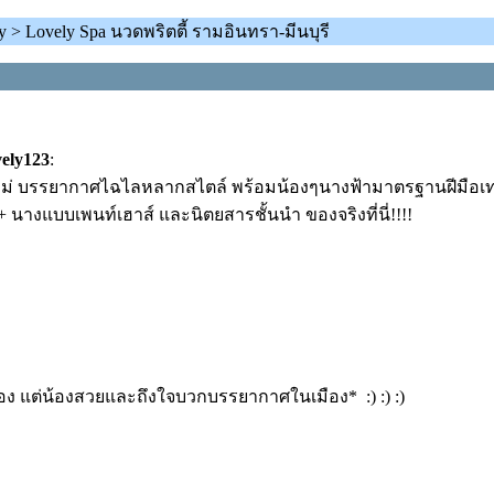
> Lovely Spa นวดพริตตี้ รามอินทรา-มีนบุรี
ely123
:
่นใหม่ บรรยากาศไฉไลหลากสไตล์ พร้อมน้องๆนางฟ้ามาตรฐานฝีมือเทพ ม
 นางแบบเพนท์เฮาส์ และนิตยสารชั้นนำ ของจริงที่นี่!!!!
อง แต่น้องสวยและถึงใจบวกบรรยากาศในเมือง* :) :) :)