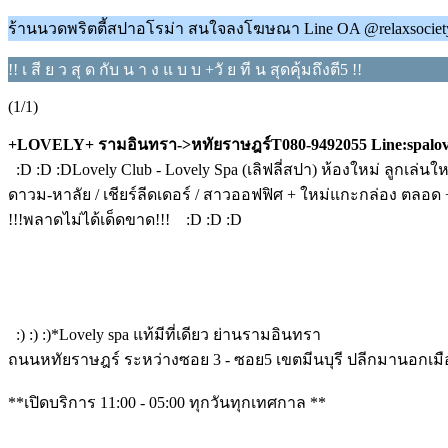
ร้านนวดพริตตี้สปาอโรม่า สนใจลงโฆษณา Line OA @relaxsociety 
!! เ สี ย ว สุ ด กับ น า ง แ บ บ +วั ย ที น สุดคุ้มถึงตี5 !!
(1/1)
+LOVELY+ รามอินทรา->หทัยราษฎร์T080-9492055 Line:spalov
:D :D :DLovely Club - Lovely Spa (เลิฟลี่สปา) ห้องใหม่ ลูกเล
ดาวม-หาลัย / เชียร์ลีดเดอร์ / สาวออฟฟิศ + ใหม่แกะกล่อง ตลอด +
!!!พลาดไม่ได้เด็ดขาด!!! :D :D :D
:) :) :)*Lovely spa แท้มีที่เดียว ย่านรามอินทรา
ถนนหทัยราษฎร์ ระหว่างซอย 3 - ซอย5 เขตมีนบุรี ปลีกมานอกเมื
**เปิดบริการ 11:00 - 05:00 ทุกวันทุกเทศกาล **