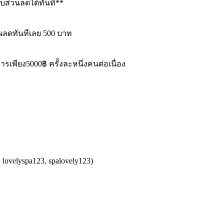
บส่วนลดได้ทันที**
วนลดทันทีเลย 500 บาท
ารเพียง5000฿ ครั้งละหนึ่งคนต่อเนื่อง
y, lovelyspa123, spalovely123)