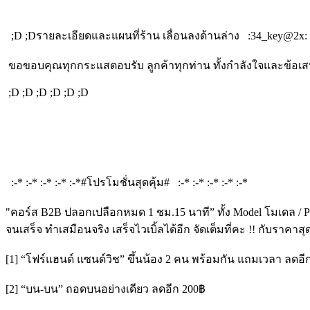
;D ;Dรายละเอียดและแผนที่ร้าน เลื่อนลงด้านล่าง :34_key@2x:
ขอขอบคุณทุกกระแสตอบรับ ลูกค้าทุกท่าน ทั้งกำลังใจและข้อเสนอ
;D ;D ;D ;D ;D ;D
:-* :-* :-* :-* :-*#โปรโมชั่นสุดคุ้ม# :-* :-* :-* :-* :-*
"คอร์ส B2B ปลอกเปลือกหมด 1 ชม.15 นาที” ทั้ง Model โมเดล / Pre
จนเสร็จ ทำเสมือนจริง เสร็จไวเบิ้ลได้อีก จัดเต็มที่คะ !! กับราคาส
[1] “โฟร์แฮนด์ แซนด์วิช” ขึ้นน้อง 2 คน พร้อมกัน แถมเวลา ลดอี
[2] “บน-บน” ถอดบนอย่างเดียว ลดอีก 200฿