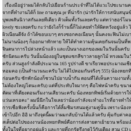
เรื่องมีอยู่ว่าผมได้กลับไปเยือนร้านประจำที่ไม่ได้แวะไปซะนา
จากที่ทำงานได้ก็ line ถามคุณ pr ที่น่ารัก (น่ารักให้การสนับสนุ
บุพเพสันนิวาสกันเลยทีเดียว คิวเต็มทั้งวันเลยครับ แต่ทว่าฮอร์
lovely ซะเลยครับ กะว่ายังไงก็ร้านนี้ก็ไม่เคยทำให้ผิดหวังอยู่แ
ผิวเนียนดีจัง ถ้าได้ขอบเบาๆ ตรงซอกคอเนียนๆ นั้นคงจะฟินไม่เบา
ไม่นานน้องๆ ก็ออกมาทักทาย ให้ได้ทำความคุ้นเคยกันจนเป็นที่พอ
จินตนาการไปล่วงหน้าแล้ว และเป็นนางเอกของผมในวันนั้นครับ นั
ซักนิดนะครับ วันนั้นน้องอยู่ในชุดแซกสีขาวลายลูกไม้ ทรงผมในวัน
ครับ ส่วนสูงกำลังดีประมาณ 165 รูปร่างดี ขาเรียวพอประมาณเชี
หอมคอ (เป็นสำนวนนะครับ ไม่ได้ไปหอมกันจริงๆ 555) น้องหยกทิ
ก่อนครับ ซักพักน้องก็ชวนไปอาบน้ำกัน ตอนที่ได้เห็นความงามทั้งห
ไม่ต้องใหญ่โตนะครับ) แต่ที่ประทับใจมากๆ คือไฟหน้าครับ ขนา
ตัดมาที่เตียงตอนเริ่มงานเสียวนะครับ น้องหยกทิพย์เริ่มด้วยกา
แว่นเหรอคะ" ผมนี่นึกในใจเลยว่าน้องกำลังจะทำอะไรที่อาจทำให
การเชื่อฟังครั้งนั้นก็คือการได้ลิ้มชิมรสนมคู่งามคู่นั้น เพราะ
เข้าไปอีก อิอิ มาถึงจุดนี้ผมว่าผมกลับบ้านได้แล้วครับ คุ้มกับค่
สเต็ปต่อไปของงานน้องหยกทิพย์คือการส่งสายตาเย้ายวน พร้อมเอื
ทั้งในใจที่อยากอยู่แล้ว และกายที่ถูกรัดรึงกดไว้กับเตียง สวม 