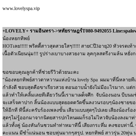
www.lovelyspa.vip
+LOVELY+ รามอินทรา->หทัยราษฎร์T080-9492055 Line:spalov
น้องหยกทิพย์
HOTเลย!!!!! พริตตี้สาวสุดสวยใสๆ!!!!! สายCปี3อายุ20 หัวจรดเท้าคมเ
เนื้อตัวเนียนนุ่ม!!! รูปร่างเบาบางสวยงาม ลุคกุลสตรีงามล้น หยั่งก
ขอขอบคุณลูกค้าที่ช่วยรีวิวด้วยนะคะ
"น้องหยกทิพย์สาวตาหวานแห่งบ้าน lovely Spa ผมมาที่นี่หลายทีแ
กำลังดี ชอบสุดคือขาเรียวสวย ตอนอาบน้ำยังไม่มีอะไรมาก. แต่ก
แล้วทำให้เคลิ้มเลยทีเดียววันนี้เรามาเผด็จศึก จับน้องนอน บีบนม
จะเสร็จคาปาก ลิ้นน้องแบบสุดยอดตวัดขึ้นลงวนรอบๆน้องชายของผม
ให้อีกที ทีนี้ล่ะครับร้องเพลงขั้น เสียวแบบสุดๆไปเลย เสียงน้
สุดๆไม่รู้ออกมาจากนิตยสารปกไหนผมก็รอไม่ไหวจับน้องลงมาท่า Ba
แล้วทั้งคู่ น้องหันก้นชวนทำท่าหมาทีนี้ เสียงกระหึ่ม คงชอบท่า
คะแนน มีซำ้แน่นอน ชอบหุ่นมากๆสรุป. หยกทิพย์ สาวรุ่น 20หุ่น น