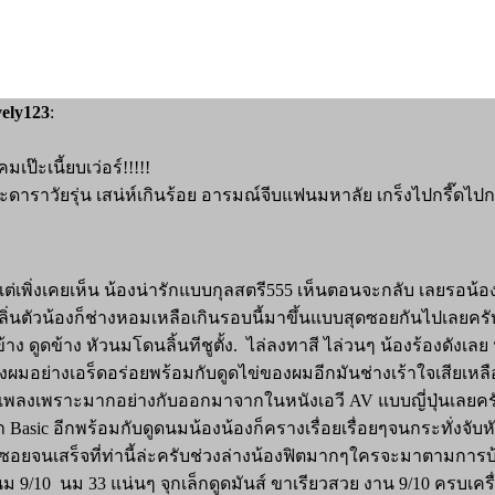
ely123
:
ป๊ะเนี้ยบเว่อร์!!!!!
ะดาราวัยรุ่น เสน่ห์เกินร้อย อารมณ์จีบแฟนมหาลัย เกร็งไปกรี๊ดไปกลิ้
ต่เพิ่งเคยเห็น น้องน่ารักแบบกุลสตรี555 เห็นตอนจะกลับ เลยรอน้
ลิ่นตัวน้องก็ช่างหอมเหลือเกินรอบนี้มาขึ้นแบบสุดซอยกันไปเลยคร
ข้าง ดูดข้าง หัวนมโดนลิ้นทีชูตั้ง. ไล่ลงทาสี ไล่วนๆ น้องร้องดัง
อย่างเอร็ดอร่อยพร้อมกับดูดไข่ของผมอีกมันช่างเร้าใจเสียเหลือ
องร้องเพลงเพราะมากอย่างกับออกมาจากในหนังเอวี AV แบบญี่ปุ่นเลย
sic อีกพร้อมกับดูดนมน้องน้องก็ครางเรื่อยเรื่อยๆจนกระทั่งจับห
นี้. ซอยจนเสร็จที่ท่านี้ล่ะครับช่วงล่างน้องฟิตมากๆใครจะมาตามกา
ม 9/10 นม 33 แน่นๆ จุกเล็กดูดมันส์ ขาเรียวสวย งาน 9/10 ครบเครื