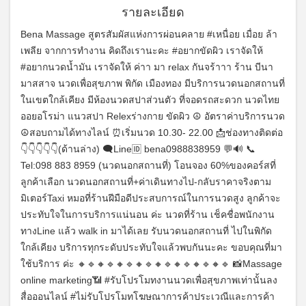
รายละเอียด
Bena Massage สูตรสัมผัสแห่งการผ่อนคลาย #เหนื่อย เมื่อย ล้า
เพลีย จากการทำงาน คิดถึงเรานะคะ #อยากขัดผิว เราจัดให้
#อยากนวดน้ำมัน เราจัดให้ ค่าา มา relax กันจร้าาา ร้าน บีนา
มาสสาจ นวดเพื่อสุขภาพ พิกัด เมืองทอง มีบริการนวดนอกสถานที่
ในเขตใกล้เคียง มีห้องนวดสปาส่วนตัว ที่จอดรถสะดวก นวดไทย
ออยอโรม่า แนวสปา Relexร่างกาย ขัดผิว ☮️ อัตราค่าบริการนวด
☮️สอบถามได้ทางไลน์ ⏰เริ่มนวด 10.30- 22.00 📩ช่องทางติดต่อ
👇👇👇👇👇(ด้านล่าง) 🗨️Line🆔 bena0988838959 💬🔊 📞
Tel:098 883 8959 (นวดนอกสถานที่) โอนจอง 60%ของคอร์สที่
ลูกค้าเลือก นวดนอกสถานที่+ค่าเดินทางไป-กลับราคาจริงตาม
มิเตอร์Taxi หมอที่ร้านฝีมือดีประสบการณ์ในการนวดสูง ลูกค้าจะ
ประทับใจในการบริการแน่นอน ค่ะ นวดที่ร้าน เช็คชื่อพนักงาน
ทางLine แล้ว walk in มาได้เลย รับนวดนอกสถานที่ ไปในพิกัด
ใกล้เคียง บริการทุกระดับประทับใจแล้วพบกันนะคะ ขอบคุณที่มา
ใช้บริการ ค่ะ 🔸🔹🔸🔹🔸🔹🔸🔹🔸🔹🔸🔹🔸🔹🔸🔹 📸Massage
online marketing📶 #รับโปรโมทงานนวดเพื่อสุขภาพเท่านั้นลง
สื่อออนไลน์ #ไม่รับโปรโมทโฆษณาการค้าประเวณีและการค้า