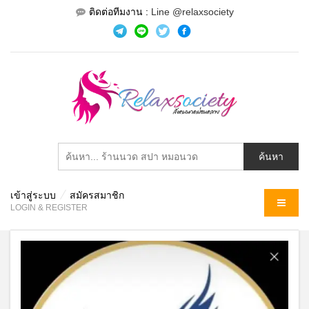
ติดต่อทีมงาน :
Line @relaxsociety
เข้าสู่ระบบ
สมัครสมาชิก
MENU
LOGIN & REGISTER