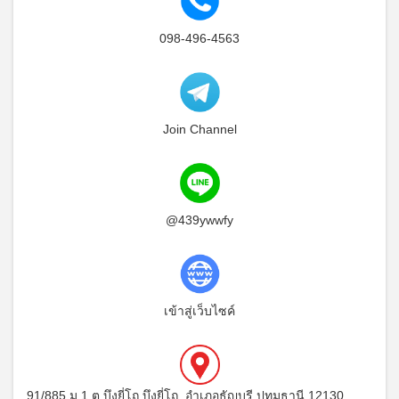
098-496-4563
Join Channel
@439ywwfy
เข้าสู่เว็บไซค์
91/885 ม.1 ต.บึงยี่โถ บึงยี่โถ, อำเภอธัญบุรี ปทุมธานี 12130