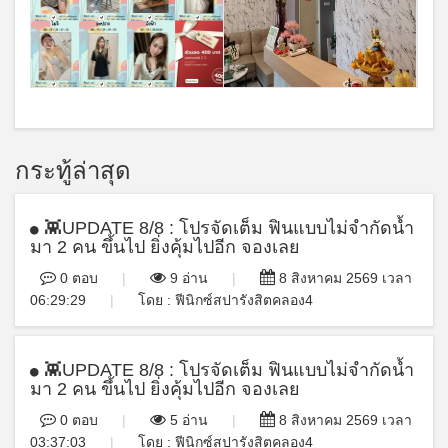
กระทู้ล่าสุด
👾UPDATE 8/8 : โปรจัดเต็ม ฟินแบบไม่จำกัดน้ำ
มา 2 คน ขึ้นไป ยิ่งคุ้มไปอีก จองเลย
0 ตอบ
|
9 อ่าน
|
8 สิงหาคม 2569 เวลา
06:29:29
|
โดย : ฟีนิกซ์สปารังสิตคลอง4
👾UPDATE 8/8 : โปรจัดเต็ม ฟินแบบไม่จำกัดน้ำ
มา 2 คน ขึ้นไป ยิ่งคุ้มไปอีก จองเลย
0 ตอบ
|
5 อ่าน
|
8 สิงหาคม 2569 เวลา
03:37:03
|
โดย : ฟีนิกซ์สปารังสิตคลอง4