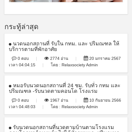
กระทู้ล่าสุด
นวดนอกสถานที่ รับใน กทม. และ ปริมณฑล ให้
บริการตามที่พักอาศัย
0 ตอบ
|
2774 อ่าน
|
20 มกราคม 2567
เวลา 04:04:15
|
โดย : Relaxsociety Admin
หมอรับนวดนอกสถานที่ 24 ชม. รับทั่ว กทม และ
ปริมณฑล -รับนวดตามคอนโด โรงแรม
0 ตอบ
|
1967 อ่าน
|
10 กันยายน 2566
เวลา 04:48:03
|
โดย : Relaxsociety Admin
รับนวดนอกสถานที่นวดตามบ้านตามโรงแรม