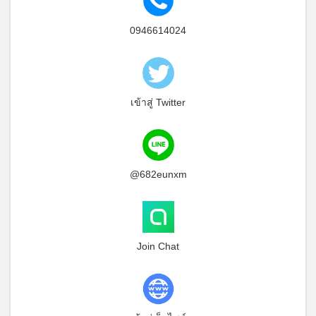
0946614024
เข้าสู่ Twitter
@682eunxm
Join Chat