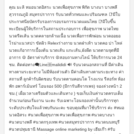
คุณ มะลิ หมอนวดอิสระ นวดเพื่อสุขภาพ พิกัด บางนา บางพลี
สุวรรณภูมิ สมุทรปราการ รับนวดทั่วกทมและปริมณฑล 📑มีใบ
ประกาศนียบัตรรับรองการอบรมการนวดแผนไทย 📑มีใบขึ้น
ทะเบียนผู้ให้บริการในสถานประกอบการ เพื่อสุขภาพ นวดไทย
นวดรีดเส้น นวดคลายกล้ามเนื้อ นวดเพื่อการพักผ่อน นวดออยอ
โรม่าแนวสปา ขัดผิว Relexร่างกาย นวดฝ่าเท้า นวดคอ บ่า ไหล่
นวดแก้อาการเบื้องต้น นวดเส้น แกะเส้น,ผังผืด นวดตามจุดที่มี
อาการ ☮️ อัตราค่าบริการ ☮️สอบถามทางไลน์ ให้บริการนวด 24
ชม. ติดต่อทาง🗨️Line🆔malididi 🔊 รับนวดนอกสถานที่ มีค่าเดิน
ทางตามระยะทาง ไม่มีห้องส่วนตัว มีค่าเดินทางตามระยะทาง ค่า
สถานที่ ลูกค้ารับผิดชอบ รับนวดตามคอนโด โรงแรม รีสอร์ท ห้อง
พัก อพาร์เม้นทร์ โอนจอง 500 (มีการันตีจากเพจ) จองล่วงหน้า 2
ชม.( เผื่อเวลาเตรียมตัวและเดินทาง ) ขอเก็บเงินค่านวดครบเต็ม
จำนวนก่อนเริ่มงาน นะคะ รับเฉพาะโอนจองเท่านั้น​ บริการทุก
ระดับประทับใจแล้วพบกันนะคะ ขอบคุณที่มาใช้บริการ ค่ะ #หมอ
นวดอิสระ #นวดเพื่อสุขภาพ #นวดเพื่อสุขภาพ #นวดบางนา
#นวดบางพลี #นวดกรุงเทพ #นวดสมุทรปราการ #นวดนนทบุรี
#นวดปทุมธานี Massage online marketing by เฮียเก๊า #รับ