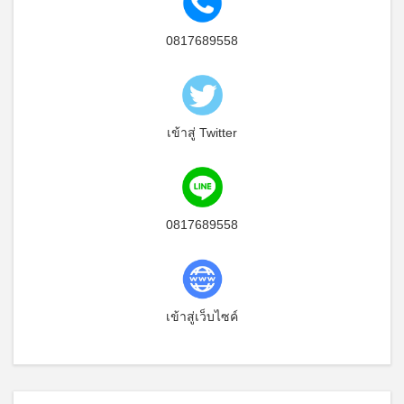
0817689558
เข้าสู่ Twitter
0817689558
เข้าสู่เว็บไซค์